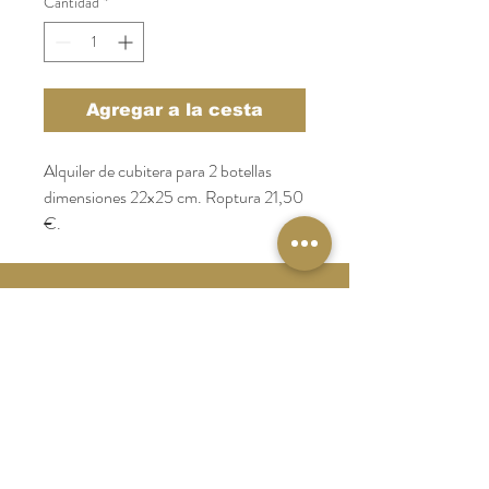
Cantidad
*
Agregar a la cesta
Alquiler de cubitera para 2 botellas 
dimensiones 22x25 cm. Roptura 21,50 
€.
Catering Galicia
Tel:
986 64 10 44
catering@catering-galicia.com
Aviso Legal
Politica de Privacidad
Politica de Cookies