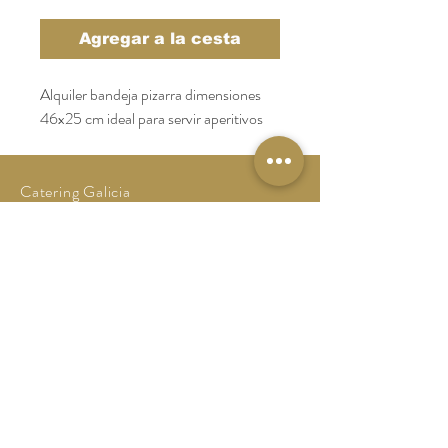
Agregar a la cesta
Alquiler bandeja pizarra dimensiones 
46x25 cm ideal para servir aperitivos 
Catering Galicia
Tel:
986 64 10 44
catering@catering-galicia.com
Aviso Legal
Politica de Privacidad
Politica de Cookies
CONTACTO