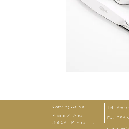
Catering Galicia
Tel: 986 
Picoto 21, Areas
Fax: 986 
36869 - Ponteareas
catering@c