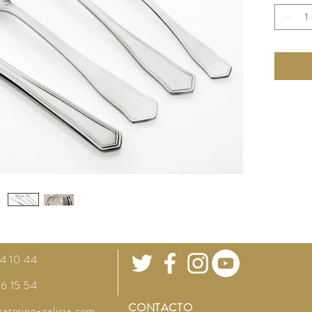
64 10 44
66 15 54
CONTACTO
atering-galicia.com