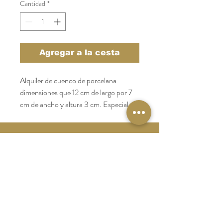
Cantidad
*
Agregar a la cesta
Alquiler de cuenco de porcelana 
dimensiones que 12 cm de largo por 7 
cm de ancho y altura 3 cm. Especial 
para salsas y tapas. Roptura 2 euros.
Catering Galicia
Tel:
986 64 10 44
catering@catering-galicia.com
Aviso Legal
Politica de Privacidad
Politica de Cookies