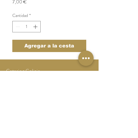
Precio
7,00 €
Cantidad
*
Agregar a la cesta
Catering Galicia
Tel:
986 64 10 44
catering@catering-galicia.com
Aviso Legal
Politica de Privacidad
Politica de Cookies