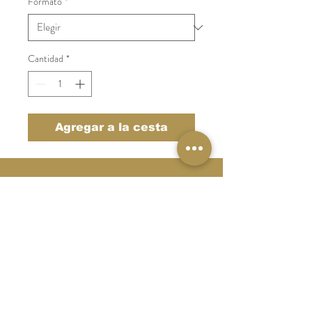
Formato
*
Cantidad
*
Agregar a la cesta
Catering Galicia
Tel:
986 64 10 44
catering@catering-galicia.com
Aviso Legal
Politica de Privacidad
Politica de Cookies