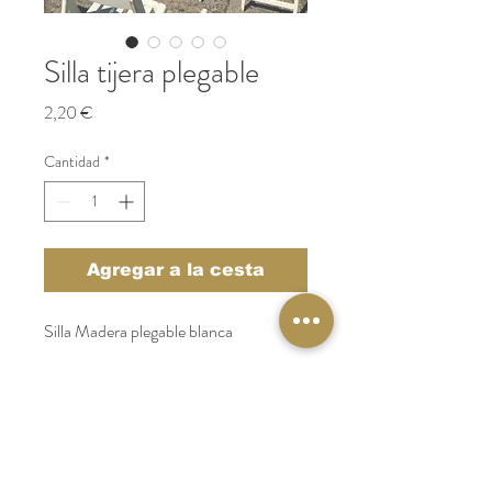
Silla tijera plegable
Precio
2,20 €
Cantidad
*
Agregar a la cesta
Silla Madera plegable blanca
Catering Galicia
Tel:
986 64 10 44
catering@catering-galicia.com