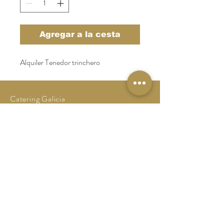
Agregar a la cesta
Alquiler Tenedor trinchero
Catering Galicia
Tel:
986 64 10 44
catering@catering-galicia.com
Aviso Legal
Politica de Privacidad
Politica de Cookies
CONTACTO