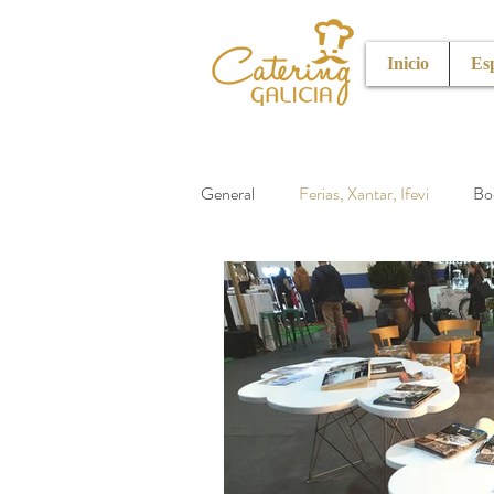
Inicio
Es
General
Ferias, Xantar, Ifevi
Bo