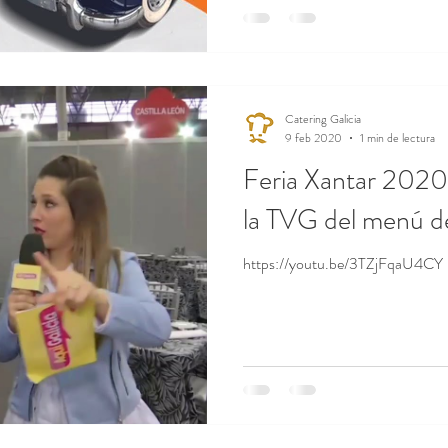
Catering Galicia
9 feb 2020
1 min de lectura
Feria Xantar 2020
la TVG del menú de
https://youtu.be/3TZjFqaU4CY