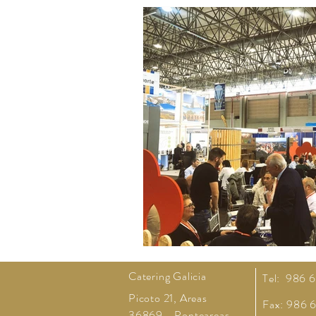
Catering Galicia
Tel: 986 
Picoto 21, Areas
Fax: 986 
36869 - Ponteareas