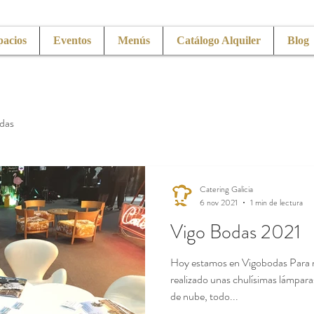
pacios
Eventos
Menús
Catálogo Alquiler
Blog
das
Catering Galicia
6 nov 2021
1 min de lectura
Vigo Bodas 2021
Hoy estamos en Vigobodas Para 
realizado unas chulísimas lámpar
de nube, todo...