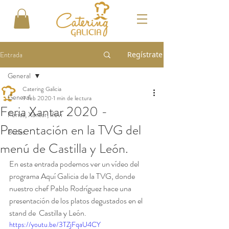
Entrada
Regístrate
General
Catering Galicia
General
9 feb 2020
1 min de lectura
Feria Xantar 2020 -
Ferias, Xantar, Ifevi
Presentación en la TVG del
Bodas
menú de Castilla y León.
En esta entrada podemos ver un vídeo del 
programa Aquí Galicia de la TVG, donde 
nuestro chef Pablo Rodríguez hace una 
presentación de los platos degustados en el 
stand de  Castilla y León.
https://youtu.be/3TZjFqaU4CY